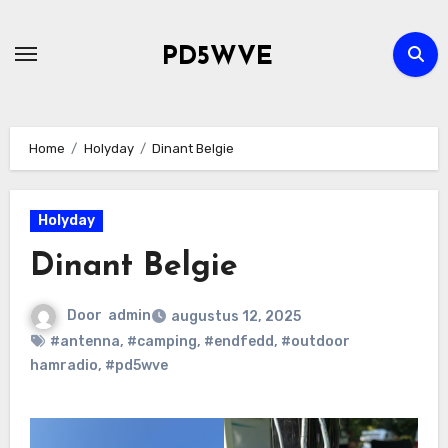
Ga
naar
PD5WVE
de
inhoud
Home
Holyday
Dinant Belgie
Holyday
Dinant Belgie
Door
admin
augustus 12, 2025
#antenna
,
#camping
,
#endfedd
,
#outdoor
hamradio
,
#pd5wve