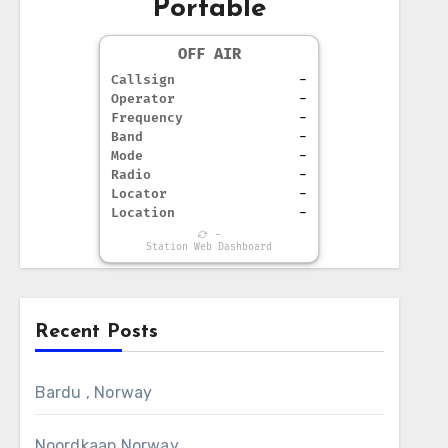
Portable
OFF AIR
Callsign
-
Operator
-
Frequency
-
Band
-
Mode
-
Radio
-
Locator
-
Location
-
-
Station Web Dashboard
Recent Posts
Bardu , Norway
Noordkaap Norway