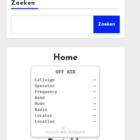
Zoeken
Zoeken
Home
OFF AIR
Callsign
-
Operator
-
Frequency
-
Band
-
Mode
-
Radio
-
Locator
-
Location
-
-
Station Web Dashboard