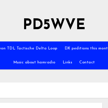
PD5WVE
on TDL Tactische Delta Loop
DX peditions this mon
Music about hamradio
Links
Contact