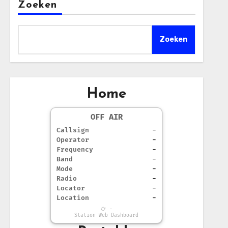
Zoeken
Zoeken
Home
OFF AIR
Callsign
-
Operator
-
Frequency
-
Band
-
Mode
-
Radio
-
Locator
-
Location
-
-
Station Web Dashboard