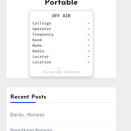
Portable
OFF AIR
Callsign
-
Operator
-
Frequency
-
Band
-
Mode
-
Radio
-
Locator
-
Location
-
-
Station Web Dashboard
Recent Posts
Bardu , Norway
Noordkaap Norway