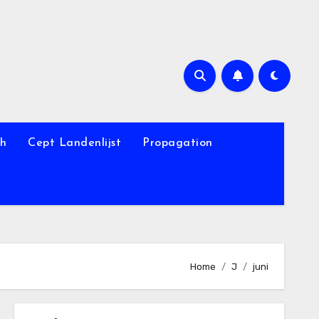
th
Cept Landenlijst
Propagation
Home
J
juni