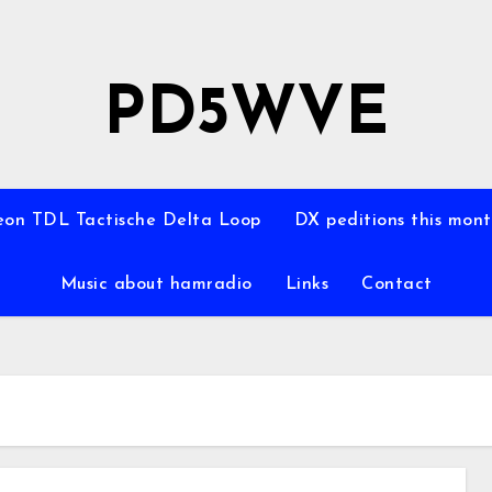
PD5WVE
on TDL Tactische Delta Loop
DX peditions this mon
Music about hamradio
Links
Contact