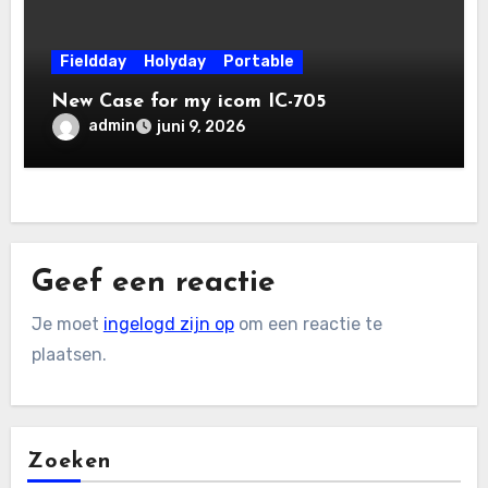
Fieldday
Holyday
Portable
New Case for my icom IC-705
admin
juni 9, 2026
Geef een reactie
Je moet
ingelogd zijn op
om een reactie te
plaatsen.
Zoeken