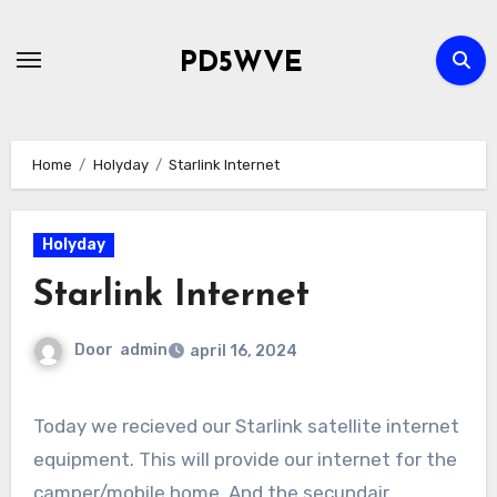
Ga
naar
PD5WVE
de
inhoud
Home
Holyday
Starlink Internet
Holyday
Starlink Internet
Door
admin
april 16, 2024
Today we recieved our Starlink satellite internet
equipment. This will provide our internet for the
camper/mobile home. And the secundair